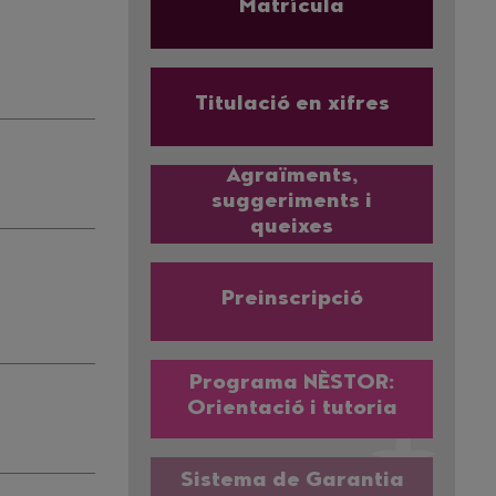
Matrícula
Titulació en xifres
Agraïments,
suggeriments i
queixes
Preinscripció
Programa NÈSTOR:
Orientació i tutoria
Sistema de Garantia