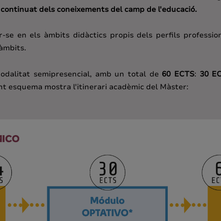
continuat dels coneixements del camp de l'educació.
r-se en els àmbits didàctics propis dels perfils professio
àmbits.
dalitat semipresencial, amb un total de
60 ECTS
:
30 E
üent esquema mostra l'itinerari acadèmic del Màster: